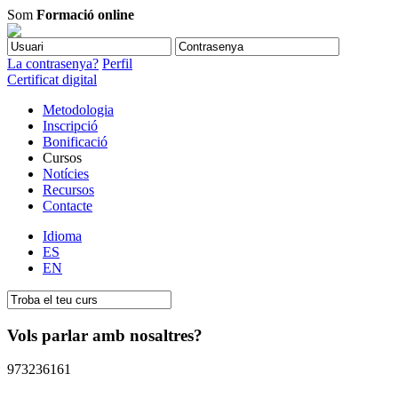
Som
Formació online
La contrasenya?
Perfil
Certificat digital
Metodologia
Inscripció
Bonificació
Cursos
Notícies
Recursos
Contacte
Idioma
ES
EN
Vols parlar amb nosaltres?
973236161