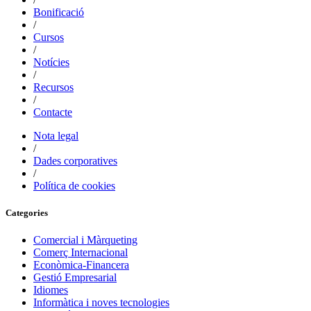
Bonificació
/
Cursos
/
Notícies
/
Recursos
/
Contacte
Nota legal
/
Dades corporatives
/
Política de cookies
Categories
Comercial i Màrqueting
Comerç Internacional
Econòmica-Financera
Gestió Empresarial
Idiomes
Informàtica i noves tecnologies