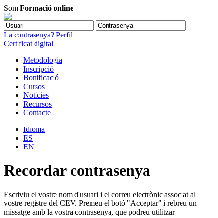
Som
Formació online
La contrasenya?
Perfil
Certificat digital
Metodologia
Inscripció
Bonificació
Cursos
Notícies
Recursos
Contacte
Idioma
ES
EN
Recordar contrasenya
Escriviu el vostre nom d'usuari i el correu electrònic associat al
vostre registre del CEV. Premeu el botó "Acceptar" i rebreu un
missatge amb la vostra contrasenya, que podreu utilitzar