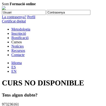
Som
Formació online
La contrasenya?
Perfil
Certificat digital
Metodologia
Inscripció
Bonificació
Cursos
Notícies
Recursos
Contacte
Idioma
ES
EN
CURS NO DISPONIBLE
Tens algun dubte?
973236161