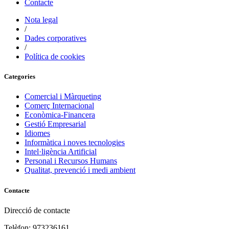
Contacte
Nota legal
/
Dades corporatives
/
Política de cookies
Categories
Comercial i Màrqueting
Comerç Internacional
Econòmica-Financera
Gestió Empresarial
Idiomes
Informàtica i noves tecnologies
Intel·ligència Artificial
Personal i Recursos Humans
Qualitat, prevenció i medi ambient
Contacte
Direcció de contacte
Telèfon: 973236161