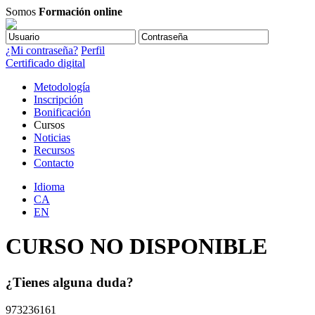
Somos
Formación online
¿Mi contraseña?
Perfil
Certificado digital
Metodología
Inscripción
Bonificación
Cursos
Noticias
Recursos
Contacto
Idioma
CA
EN
CURSO NO DISPONIBLE
¿Tienes alguna duda?
973236161