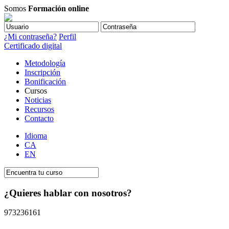
Somos
Formación online
¿Mi contraseña?
Perfil
Certificado digital
Metodología
Inscripción
Bonificación
Cursos
Noticias
Recursos
Contacto
Idioma
CA
EN
¿Quieres hablar con nosotros?
973236161